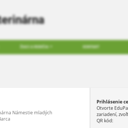
erinárna
ŽIACI A RODIČIA
KONTAKT
Prihlásenie
Prihlásenie c
Otvorte EduPa
inárna Námestie mladých
zariadení, zvo
Barca
Prihlásenie
QR kód
: