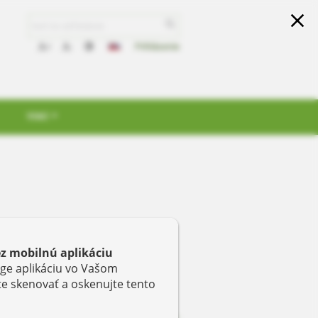
close
Prihlásenie
+
-
VIAC
ez mobilnú aplikáciu
ge aplikáciu vo Vašom
ľte skenovať a oskenujte tento