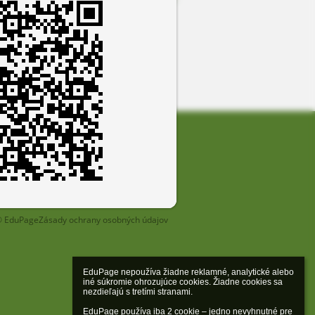
 siete
 EduPage
Zásady ochrany osobných údajov
EduPage nepoužíva žiadne reklamné, analytické alebo 
iné súkromie ohrozujúce cookies. Žiadne cookies sa 
nezdieľajú s tretími stranami.

EduPage používa iba 2 cookie – jedno nevyhnutné pre 