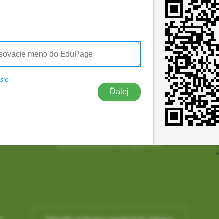
Prihlásiť sa cez EduPage účet
Neviem prihlasovacie meno alebo heslo
slo
Prihlásenie
Sociálne
tie
Prihlásiť sa cez EduPage účet
ca
Neviem prihlasovacie meno alebo heslo
©