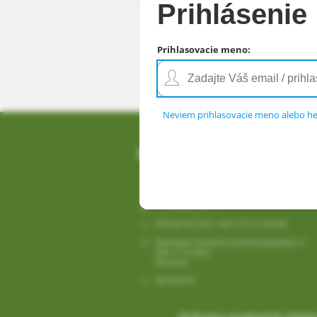
Prihlásenie
Prihlasovacie meno
:
Neviem prihlasovacie meno alebo he
Kontakty
Stredná odborná škola veterinárna Námes
mladých poľnohospodárov 2, Košice - Bar
sosvet@sosvet.sk
055/68 55 347, +421 911 214 634
Námestie mladých poľnohospodárov 2
040 17 Košice
Slovakia
00162574