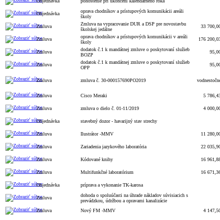
Objednávka
pohostenie pri ukončení kalendárneho roka
oprava chodníkov a prístupových komunikácii areáli
Objednávka
školy
Zmluva na vypracovanie DUR a DSP pre novostavbu
Zmluva
33 700,0
školskej jedálne
oprava chodníkov a prístupových komunikácii v areáli
Zmluva
176 200,0
školy
dodatok č.1 k mandátnej zmluve o poskytovaní služieb
Zmluva
95,0
BOZP
dodatok č.1 k mandátnej zmluve o poskytovaní služieb
Zmluva
95,0
OPP
Zmluva
zmluva č. 30-000157690PO2019
vodnestočn
Zmluva
Cisco Meraki
5 786,4
Zmluva
zmluva o dielo č. 01-11/2019
4 000,0
Objednávka
stavebný dozor - havarijný stav strechy
Zmluva
Ilustrátor -MMV
11 280,0
Zmluva
Zariadenia jazykového laboratória
22 035,9
Zmluva
Kódované knihy
16 961,8
Zmluva
Multifunkčné laboratórium
16 671,3
Objednávka
príprava a vykonanie TK-karosa
dohoda o spoluúčasti na úhrade nákladov súvisiacich s
Zmluva
prevádzkou, údržbou a opravami kanalizácie
Zmluva
Nový FM -MMV
4 147,5