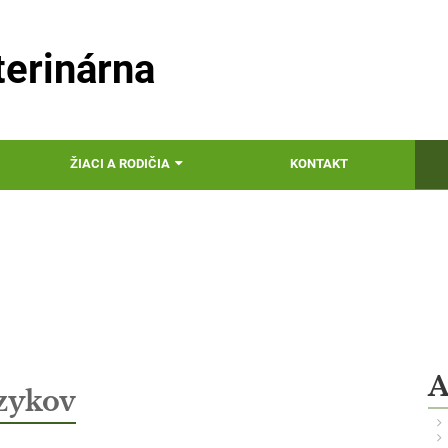
erinárna
ŽIACI A RODIČIA
KONTAKT
Novinky
A
zykov