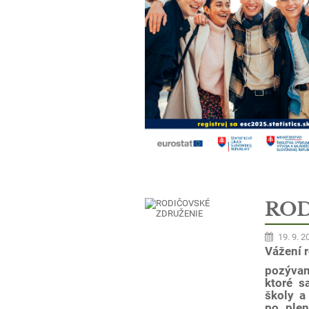
ROD
19. 9. 2
Vážení r
pozýva
ktoré s
školy 
po plen