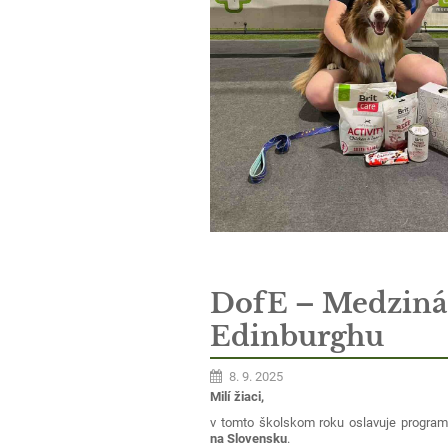
DofE – Medziná
Edinburghu
8. 9. 2025
Milí žiaci,
v tomto školskom roku oslavuje progra
na Slovensku
.