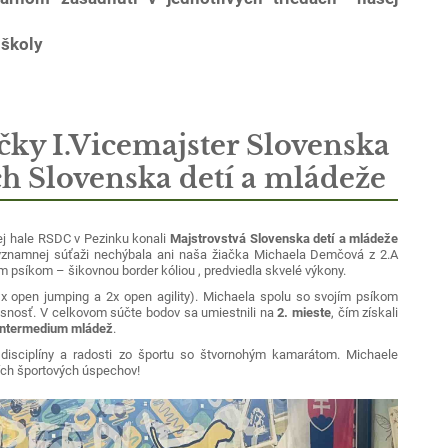
 školy
čky I.Vicemajster Slovenska
ch Slovenska detí a mládeže
 hale RSDC v Pezinku konali
Majstrovstvá Slovenska detí a mládeže
 významnej súťaži nechýbala ani naša žiačka Michaela Demčová z 2.A
ím psíkom – šikovnou border kóliou , predviedla skvelé výkony.
x open jumping a 2x open agility). Michaela spolu so svojím psíkom
resnosť. V celkovom súčte bodov sa umiestnili na
2. mieste
, čím získali
i intermedium mládež
.
disciplíny a radosti zo športu so štvornohým kamarátom. Michaele
ích športových úspechov!