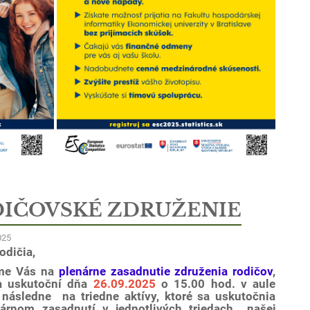
IČOVSKÉ ZDRUŽENIE
025
odičia,
me Vás na
plenárne
zasadnutie združenia rodičov
,
a uskutoční dňa
26.09.2025
o 15.00
hod.
v aule
a následne
na triedne aktívy, ktoré sa uskutočnia
árnom zasadnutí v jednotlivých triedach našej