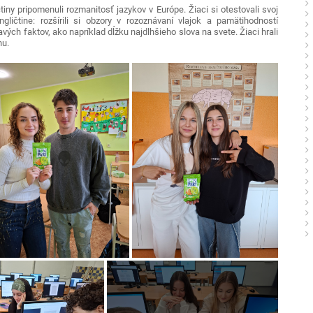
ny pripomenuli rozmanitosť jazykov v Európe. Žiaci si otestovali svoj
ičtine: rozšírili si obzory v rozoznávaní vlajok a pamätihodností
ých faktov, ako napríklad dĺžku najdlhšieho slova na svete. Žiaci hrali
nu.