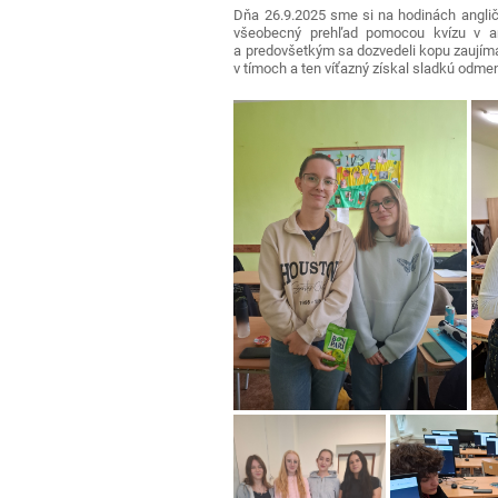
Dňa 26.9.2025 sme si na hodinách angličti
všeobecný prehľad pomocou kvízu v angl
a predovšetkým sa dozvedeli kopu zaujímav
v tímoch a ten víťazný získal sladkú odme