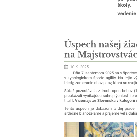
školy.
vedenie
Úspech našej žia
na Majstrovstvá
10. 9. 2025
Dňa 7. septembra 2025 sa v športovej
v kynologickom športe agility. Na tejto
triedy, zameranie chov psov, ktorá so svoj
Súťaž pozostávala z troch open behov (1
preukázali vynikajúcu súhru, rýchlosť i p
titul
I. Vicemajster Slovenska v kategóri
Tento úspech je dôkazom tvrdej práce, 
srdečne blahoželáme a prajeme veľa ďalš