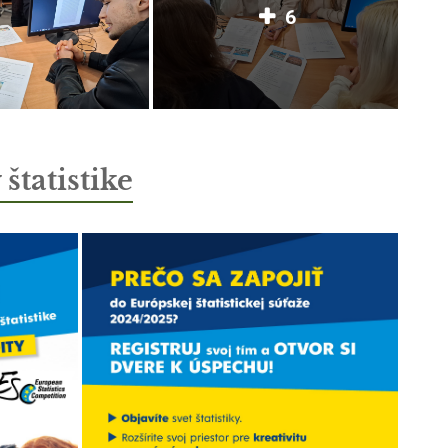
6
štatistike