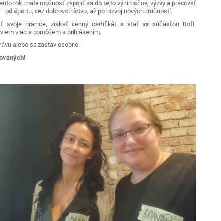
tento rok máte možnosť zapojiť sa do tejto výnimočnej výzvy a pracovať
 – od športu, cez dobrovoľníctvo, až po rozvoj nových zručností.
 svoje hranice, získať cenný certifikát a stať sa súčasťou DofE
oviem viac a pomôžem s prihlásením.
správu alebo sa zastav osobne.
vovaných!