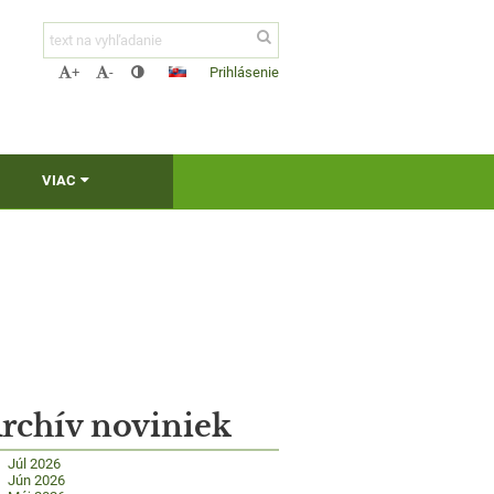
Prihlásenie
+
-
VIAC
rchív noviniek
Júl 2026
Jún 2026