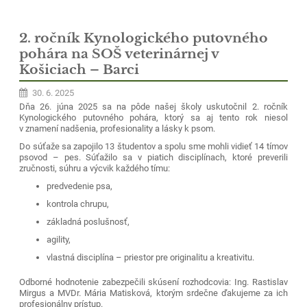
2. ročník Kynologického putovného
pohára na SOŠ veterinárnej v
Košiciach – Barci
30. 6. 2025
Dňa 26. júna 2025 sa na pôde našej školy uskutočnil 2. ročník
Kynologického putovného pohára, ktorý sa aj tento rok niesol
v znamení nadšenia, profesionality a lásky k psom.
Do súťaže sa zapojilo 13 študentov a spolu sme mohli vidieť 14 tímov
psovod – pes. Súťažilo sa v piatich disciplínach, ktoré preverili
zručnosti, súhru a výcvik každého tímu:
predvedenie psa,
kontrola chrupu,
základná poslušnosť,
agility,
vlastná disciplína – priestor pre originalitu a kreativitu.
Odborné hodnotenie zabezpečili skúsení rozhodcovia: Ing. Rastislav
Mirgus a MVDr. Mária Matisková, ktorým srdečne ďakujeme za ich
profesionálny prístup.