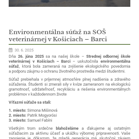
Environmentálna súťaž na SOŠ
veterinárnej v Košiciach – Barci
30. 6. 2025
Dňa
26. júna 2025
sa na našej škole –
Strednej odbornej škole
veterinárnej v Košiciach – Barci
– uskutočnila
environmentálna
súťaž
, ktorá bola zameraná na zvýšenie ekologického povedomia
a podporu záujmu o ochranu životného prostredia medzi študentmi.
Súťaž prebiehala v príjemnej atmosfére plnej nadšenia a zdravého
súťaženia. Študenti si zmerali sily v kvíze zameranom na ekologickú
gramotnosť, udržateľnosť, recykláciu a riešenia environmentálnych
problémov v každodennom živote
Víťazmi súťaže sa stali:
1. miesto:
Simona Mišinová
2. miesto:
Patrik Mogyorósi
3. miesto:
Samuel Fabíni
Všetkým trom srdečne
blahoželáme
a ďakujeme aj ostatným
súťažiacim za aktívnu účasť a ukážku výbornej pripravenosti. Vaše
zapojenie je dôkazom, že mladá generácia má skutočný záujem