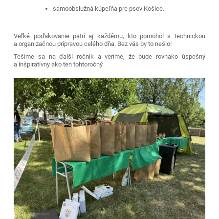
samoobslužná kúpeľňa pre psov Košice.
Veľké poďakovanie patrí aj každému, kto pomohol s technickou
a organizačnou prípravou celého dňa. Bez vás by to nešlo!
Tešíme sa na ďalší ročník a veríme, že bude rovnako úspešný
a inšpiratívny ako ten tohtoročný.