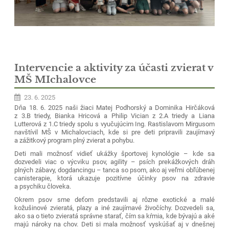
Intervencie a aktivity za účasti zvierat v
MŠ MIchalovce
23. 6. 2025
Dňa 18. 6. 2025 naši žiaci Matej Podhorský a Dominika Hirčáková
z 3.B triedy, Bianka Hricová a Philip Vician z 2.A triedy a Liana
Lutterová z 1.C triedy spolu s vyučujúcim Ing. Rastislavom Mirgusom
navštívil MŠ v Michalovciach, kde si pre deti pripravili zaujímavý
a zážitkový program plný zvierat a pohybu.
Deti mali možnosť vidieť ukážky športovej kynológie – kde sa
dozvedeli viac o výcviku psov, agility – psích prekážkových dráh
plných zábavy, dogdancingu – tanca so psom, ako aj veľmi obľúbenej
canisterapie, ktorá ukazuje pozitívne účinky psov na zdravie
a psychiku človeka.
Okrem psov sme deťom predstavili aj rôzne exotické a malé
kožušinové zvieratá, plazy a iné zaujímavé živočíchy. Dozvedeli sa,
ako sa o tieto zvieratá správne starať, čím sa kŕmia, kde bývajú a aké
majú nároky na chov. Deti si mala možnosť vyskúšať aj v dnešnej