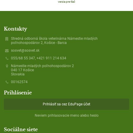
verzia pre tlač
Kontakty
Stredná odborná škola veterinárna Námestie mladých
poľnohospodárov 2, Košice - Barca
sosvet@sosvet.sk
055/68 55 347, +421 911 214 634
Námestie mladých poľnohospodárov 2
040 17 Košice
Slovakia
00162574
Prihlásenie
Prihlásiť sa cez EduPage účet
Neviem prihlasovacie meno alebo heslo
Sociálne siete