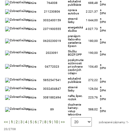
edukačné
s
Faktúra
764008
688,48
publikácie
DPH
oprava
s
Faktúra
211230806
2 221,37
autobus
DPH
stravné
s
Faktúra
3032400159
1 644,00
lístky
DPH
energetická
s
Faktúra
2371900555
4 027.73
služba
DPH
prenájom
tlačového
s
Faktúra
0620230019
180,00
zariadenia
DPH
Epson
Služby
s
Faktúra
2023091
190,00
BOZP, OPP
DPH
poskytnutie
súčinnosti
s
Faktúra
04772023
pri ochrane
104,40
DPH
osobných
údajov
edukačné
s
Faktúra
5852547541
272,22
publikácie
DPH
stravné
s
Faktúra
3032404847
126,04
lístky
DPH
nafta, špec.
s
Faktúra
3081882494
223,76
roztok
DPH
doplnenie
kamery-
s
Faktúra
89
588,02
vstup
DPH
telocvične
<<
|
1
|
2
|
3
|
4
|
5
|
6
|
7
|
8
|
9
|
10
|
>>
zobrazené záznamy: 1-
20/2708