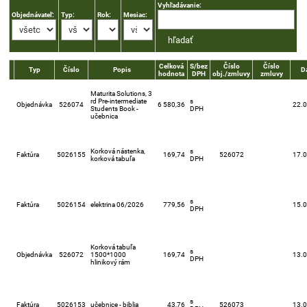
Vyhľadávanie:
Objednávateľ:
Typ:
Rok:
Mesiac:
Celková
S/bez
Číslo
Číslo
Typ
Číslo
Popis
D
hodnota
DPH
obj./zmluvy
zmluvy
Maturita Solutions, 3
rd Pre-intermediate
s
Objednávka
526074
6 580,36
22.
Students Book -
DPH
učebnica
Korková nástenka,
s
Faktúra
5026155
169,74
526072
17.
korková tabuľa
DPH
s
Faktúra
5026154
elektrina 06/2026
779,56
15.
DPH
Korková tabuľa
s
Objednávka
526072
1500*1000
169,74
13.
DPH
hlinikový rám
s
Faktúra
5026153
učebnice - biblia
43,76
526073
13.