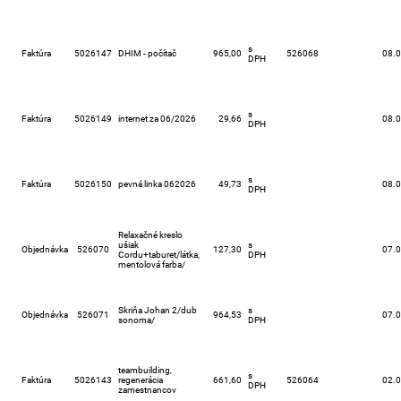
s
Faktúra
5026147
DHIM - počítač
965,00
526068
08.
DPH
s
Faktúra
5026149
internet za 06/2026
29,66
08.
DPH
s
Faktúra
5026150
pevná linka 062026
49,73
08.
DPH
Relaxačné kreslo
ušiak
s
Objednávka
526070
127,30
07.
Cordu+taburet/látka,
DPH
mentolová farba/
Skriňa Johan 2/dub
s
Objednávka
526071
964,53
07.
sonoma/
DPH
teambuilding,
s
Faktúra
5026143
regenerácia
661,60
526064
02.
DPH
zamestnancov