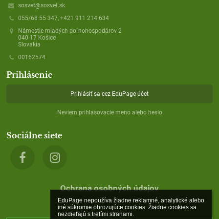
sosvet@sosvet.sk
055/68 55 347, +421 911 214 634
Námestie mladých poľnohospodárov 2
040 17 Košice
Slovakia
00162574
Prihlásenie
Prihlásiť sa cez EduPage účet
Neviem prihlasovacie meno alebo heslo
Sociálne siete
Ochrana osobných údajov
EduPage nepoužíva žiadne reklamné, analytické alebo 
iné súkromie ohrozujúce cookies. Žiadne cookies sa 
nezdieľajú s tretími stranami.
