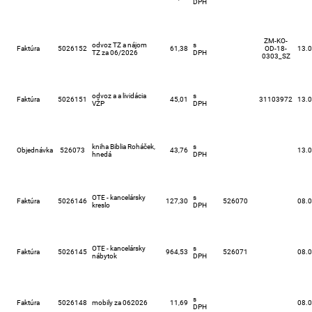
DPH
ZM-KO-
odvoz TZ a nájom
s
Faktúra
5026152
61,38
OD-18-
13.
TZ za 06/2026
DPH
0303_SZ
odvoz a a lividácia
s
Faktúra
5026151
45,01
31103972
13.
VŽP
DPH
kniha Biblia Roháček,
s
Objednávka
526073
43,76
13.
hnedá
DPH
OTE - kancelársky
s
Faktúra
5026146
127,30
526070
08.
kreslo
DPH
OTE - kancelársky
s
Faktúra
5026145
964,53
526071
08.
nábytok
DPH
s
Faktúra
5026148
mobily za 062026
11,69
08.
DPH