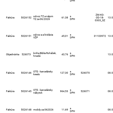
DPH
ZM-KO-
odvoz TZ a nájom
s
Faktúra
5026152
61,38
OD-18-
13.
TZ za 06/2026
DPH
0303_SZ
odvoz a a lividácia
s
Faktúra
5026151
45,01
31103972
13.
VŽP
DPH
kniha Biblia Roháček,
s
Objednávka
526073
43,76
13.
hnedá
DPH
OTE - kancelársky
s
Faktúra
5026146
127,30
526070
08.
kreslo
DPH
OTE - kancelársky
s
Faktúra
5026145
964,53
526071
08.
nábytok
DPH
s
Faktúra
5026148
mobily za 062026
11,69
08.
DPH