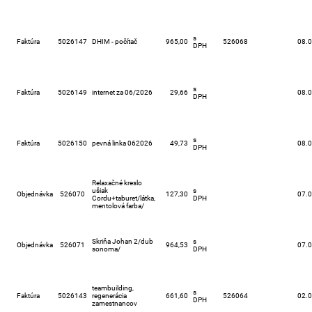
s
Faktúra
5026147
DHIM - počítač
965,00
526068
08.
DPH
s
Faktúra
5026149
internet za 06/2026
29,66
08.
DPH
s
Faktúra
5026150
pevná linka 062026
49,73
08.
DPH
Relaxačné kreslo
ušiak
s
Objednávka
526070
127,30
07.
Cordu+taburet/látka,
DPH
mentolová farba/
Skriňa Johan 2/dub
s
Objednávka
526071
964,53
07.
sonoma/
DPH
teambuilding,
s
Faktúra
5026143
regenerácia
661,60
526064
02.
DPH
zamestnancov