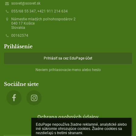
sosvet@sosvet.sk
055/68 55 347, +421 911 214 634
Námestie mladých poľnohospodárov 2
040 17 Košice
Slovakia
00162574
Prihlásenie
Prihlásiť sa cez EduPage účet
Neviem prihlasovacie meno alebo heslo
Sociálne siete
Ochrana osobných údajov
EduPage nepoužíva žiadne reklamné, analytické alebo 
iné súkromie ohrozujúce cookies. Žiadne cookies sa 
nezdieľajú s tretími stranami.
