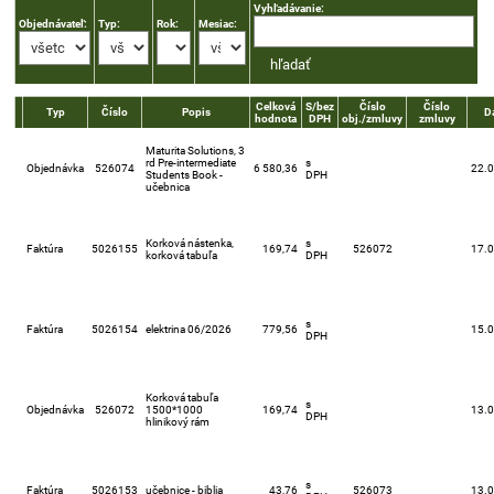
Vyhľadávanie:
Objednávateľ:
Typ:
Rok:
Mesiac:
Celková
S/bez
Číslo
Číslo
Typ
Číslo
Popis
D
hodnota
DPH
obj./zmluvy
zmluvy
Maturita Solutions, 3
rd Pre-intermediate
s
Objednávka
526074
6 580,36
22.
Students Book -
DPH
učebnica
Korková nástenka,
s
Faktúra
5026155
169,74
526072
17.
korková tabuľa
DPH
s
Faktúra
5026154
elektrina 06/2026
779,56
15.
DPH
Korková tabuľa
s
Objednávka
526072
1500*1000
169,74
13.
DPH
hlinikový rám
s
Faktúra
5026153
učebnice - biblia
43,76
526073
13.